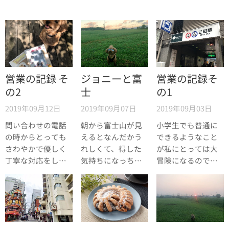
営業の記録 そ
ジョニーと富
営業の記録そ
の2
士
の1
2019年09月12日
2019年09月07日
2019年09月03日
問い合わせの電話
朝から富士山が見
小学生でも普通に
の時からとっても
えるとなんだかう
できるようなこと
さわやかで優しく
れしくて、得した
が私にとっては大
丁寧な対応をして
気持ちになっちゃ
冒険になるので
いただきました。
うんですよね。
す。